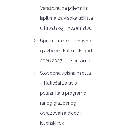
Varaždinu na prijemnim
ispitima za visoka učilišta
u Hrvatskoj i inozemstvu
Upis u 1. razred osnovne
glazbene škole u šk. god.
2026.2027. – jesenski rok
Slobodna upisna mjesta
– Natječaj za upis
polaznika u programe
ranog glazbenog
obrazovanja djece –
jesenski rok