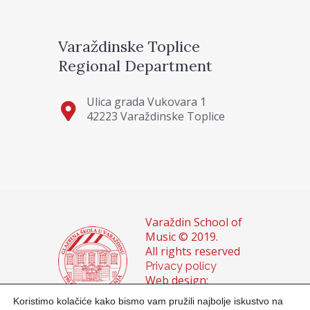
Varaždinske Toplice
Regional Department
Ulica grada Vukovara 1
42223 Varaždinske Toplice
Varaždin School of
Music © 2019.
All rights reserved
Privacy policy
Web design:
Domagoj Sigur &
Koristimo kolačiće kako bismo vam pružili najbolje iskustvo na
Sanja Buhin