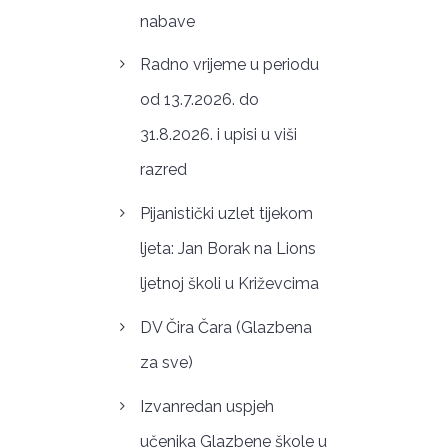
nabave
Radno vrijeme u periodu
od 13.7.2026. do
31.8.2026. i upisi u viši
razred
Pijanistički uzlet tijekom
ljeta: Jan Borak na Lions
ljetnoj školi u Križevcima
DV Čira Čara (Glazbena
za sve)
Izvanredan uspjeh
učenika Glazbene škole u