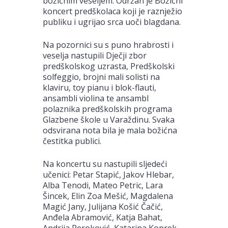
božićnim veseljem. Održan je Božićni
koncert predškolaca koji je raznježio
publiku i ugrijao srca uoči blagdana.
Na pozornici su s puno hrabrosti i
veselja nastupili Dječji zbor
predškolskog uzrasta, Predškolski
solfeggio, brojni mali solisti na
klaviru, toy pianu i blok-flauti,
ansambli violina te ansambl
polaznika predškolskih programa
Glazbene škole u Varaždinu. Svaka
odsvirana nota bila je mala božićna
čestitka publici.
Na koncertu su nastupili sljedeći
učenici: Petar Stapić, Jakov Hlebar,
Alba Tenodi, Mateo Petric, Lara
Šincek, Elin Zoa Mešić, Magdalena
Magić Jany, Julijana Košić Čačić,
Anđela Abramović, Katja Bahat,
Andrija Peroković, Katarina Koprek,