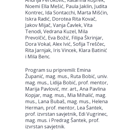
Noemi Ella Mešić, Paula Jaklin, Judita
Kontrec, Ida Sontacchi, Marta Mišćin,
Iskra Radić, Dorotea Rita Kovač,
Jakov Mijač, Vanja Čavlek, Vita
Tenodi, Vedrana Kuzel, Mila
Prevolčić, Eva Božić, Filipa Škrinjar,
Dora Vokal, Alex Ivić, Sofija Treščec,
Rita Jarnjak, Iris Vincek, Klara Batinić
i Mila Benc.
Program su pripremili: Emina
Županić, mag. mus., Ruta Bobić, univ.
mag. mus., Lidija Bobić, prof. mentor,
Marija Pavlović, mr. art., Ana Pavlina
Kopjar, mag. mus., Mia Mihalić, mag.
mus., Lana Bubaš, mag. mus., Helena
Herman, prof. mentor, Lea Šantek,
prof. izvrstan savjetnik, Edi Vugrinec,
mag. mus. i Predrag Šantek, prof.
izvrstan savjetnik.