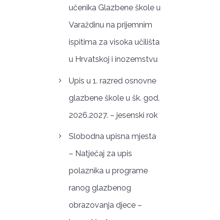
učenika Glazbene škole u
Varaždinu na prijemnim
ispitima za visoka učilišta
u Hrvatskoj i inozemstvu
Upis u 1. razred osnovne
glazbene škole u šk. god.
2026.2027. – jesenski rok
Slobodna upisna mjesta
– Natječaj za upis
polaznika u programe
ranog glazbenog
obrazovanja djece –