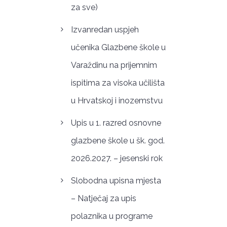
za sve)
Izvanredan uspjeh
učenika Glazbene škole u
Varaždinu na prijemnim
ispitima za visoka učilišta
u Hrvatskoj i inozemstvu
Upis u 1. razred osnovne
glazbene škole u šk. god.
2026.2027. – jesenski rok
Slobodna upisna mjesta
– Natječaj za upis
polaznika u programe