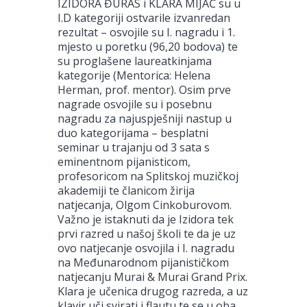
IZIDORA ĐURAS i KLARA MIJAČ su u
I.D kategoriji ostvarile izvanredan
rezultat – osvojile su I. nagradu i 1.
mjesto u poretku (96,20 bodova) te
su proglašene laureatkinjama
kategorije (Mentorica: Helena
Herman, prof. mentor). Osim prve
nagrade osvojile su i posebnu
nagradu za najuspješniji nastup u
duo kategorijama – besplatni
seminar u trajanju od 3 sata s
eminentnom pijanisticom,
profesoricom na Splitskoj muzičkoj
akademiji te članicom žirija
natjecanja, Olgom Cinkoburovom.
Važno je istaknuti da je Izidora tek
prvi razred u našoj školi te da je uz
ovo natjecanje osvojila i I. nagradu
na Međunarodnom pijanističkom
natjecanju Murai & Murai Grand Prix.
Klara je učenica drugog razreda, a uz
klavir uči svirati i flautu te se u oba