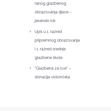
ranog glazbenog
obrazovanja djece –
jesenski rok
Upis u 1. razred
pripremnog obrazovanja
i 1. razred srednje
glazbene škole
“Glazbena za sve” –
donacija violončela