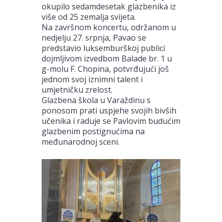
okupilo sedamdesetak glazbenika iz
više od 25 zemalja svijeta.
Na završnom koncertu, održanom u
nedjelju 27. srpnja, Pavao se
predstavio luksemburškoj publici
dojmljivom izvedbom Balade br. 1 u
g-molu F. Chopina, potvrđujući još
jednom svoj iznimni talent i
umjetničku zrelost.
Glazbena škola u Varaždinu s
ponosom prati uspjehe svojih bivših
učenika i raduje se Pavlovim budućim
glazbenim postignućima na
međunarodnoj sceni.