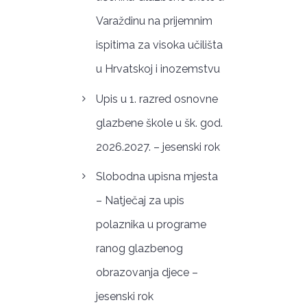
Varaždinu na prijemnim
ispitima za visoka učilišta
u Hrvatskoj i inozemstvu
Upis u 1. razred osnovne
glazbene škole u šk. god.
2026.2027. – jesenski rok
Slobodna upisna mjesta
– Natječaj za upis
polaznika u programe
ranog glazbenog
obrazovanja djece –
jesenski rok