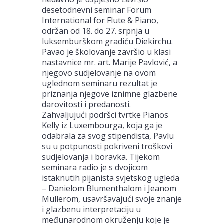
desetodnevni seminar Forum
International for Flute & Piano,
održan od 18. do 27. srpnja u
luksemburškom gradiću Diekirchu.
Pavao je školovanje završio u klasi
nastavnice mr. art. Marije Pavlović, a
njegovo sudjelovanje na ovom
uglednom seminaru rezultat je
priznanja njegove iznimne glazbene
darovitosti i predanosti.
Zahvaljujući podršci tvrtke Pianos
Kelly iz Luxembourga, koja ga je
odabrala za svog stipendista, Pavlu
su u potpunosti pokriveni troškovi
sudjelovanja i boravka. Tijekom
seminara radio je s dvojicom
istaknutih pijanista svjetskog ugleda
– Danielom Blumenthalom i Jeanom
Mullerom, usavršavajući svoje znanje
i glazbenu interpretaciju u
međunarodnom okruženju koje je