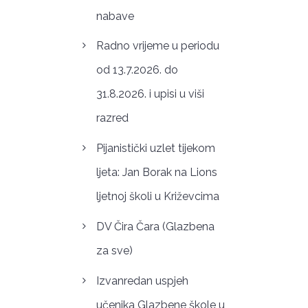
nabave
Radno vrijeme u periodu
od 13.7.2026. do
31.8.2026. i upisi u viši
razred
Pijanistički uzlet tijekom
ljeta: Jan Borak na Lions
ljetnoj školi u Križevcima
DV Čira Čara (Glazbena
za sve)
Izvanredan uspjeh
učenika Glazbene škole u