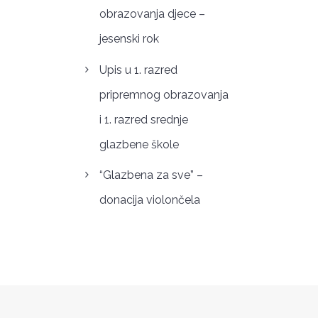
obrazovanja djece –
jesenski rok
Upis u 1. razred
pripremnog obrazovanja
i 1. razred srednje
glazbene škole
“Glazbena za sve” –
donacija violončela