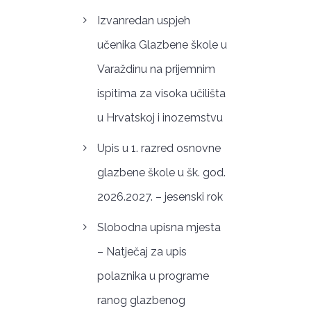
Izvanredan uspjeh
učenika Glazbene škole u
Varaždinu na prijemnim
ispitima za visoka učilišta
u Hrvatskoj i inozemstvu
Upis u 1. razred osnovne
glazbene škole u šk. god.
2026.2027. – jesenski rok
Slobodna upisna mjesta
– Natječaj za upis
polaznika u programe
ranog glazbenog