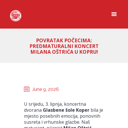
POVRATAK POČECIMA:
PREDMATURALNI KONCERT
MILANA OŠTRIĆA U KOPRU!
June 9, 2026
U srijedu, 3. lipnja, koncertna
dvorana
Glasbene šole Koper
bila je
mjesto posebnih emocija, ponovnih
susreta i vrhunske glazbe. Naš
maturant, pijanist
Milan Oštrić
,