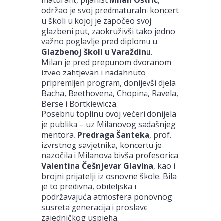
održao je svoj predmaturalni koncert
u školi u kojoj je započeo svoj
glazbeni put, zaokruživši tako jedno
važno poglavlje pred diplomu u
Glazbenoj školi u Varaždinu
.
Milan je pred prepunom dvoranom
izveo zahtjevan i nadahnuto
pripremljen program, donijevši djela
Bacha, Beethovena, Chopina, Ravela,
Berse i Bortkiewicza.
Posebnu toplinu ovoj večeri donijela
je publika – uz Milanovog sadašnjeg
mentora,
Predraga Šanteka
, prof.
izvrstnog savjetnika, koncertu je
nazočila i Milanova bivša profesorica
Valentina Češnjevar Glavina
, kao i
brojni prijatelji iz osnovne škole. Bila
je to predivna, obiteljska i
podržavajuća atmosfera ponovnog
susreta generacija i proslave
zajedničkog uspjeha.