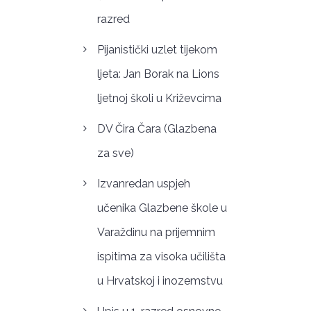
razred
Pijanistički uzlet tijekom
ljeta: Jan Borak na Lions
ljetnoj školi u Križevcima
DV Čira Čara (Glazbena
za sve)
Izvanredan uspjeh
učenika Glazbene škole u
Varaždinu na prijemnim
ispitima za visoka učilišta
u Hrvatskoj i inozemstvu