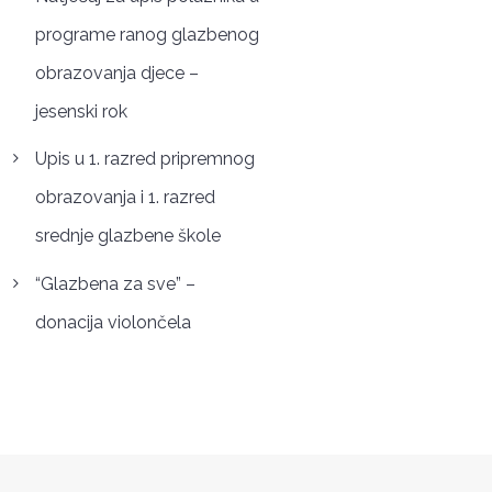
programe ranog glazbenog
obrazovanja djece –
jesenski rok
Upis u 1. razred pripremnog
obrazovanja i 1. razred
srednje glazbene škole
“Glazbena za sve” –
donacija violončela