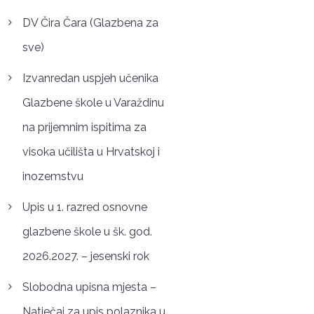
DV Čira Čara (Glazbena za
sve)
Izvanredan uspjeh učenika
Glazbene škole u Varaždinu
na prijemnim ispitima za
visoka učilišta u Hrvatskoj i
inozemstvu
Upis u 1. razred osnovne
glazbene škole u šk. god.
2026.2027. – jesenski rok
Slobodna upisna mjesta –
Natječaj za upis polaznika u