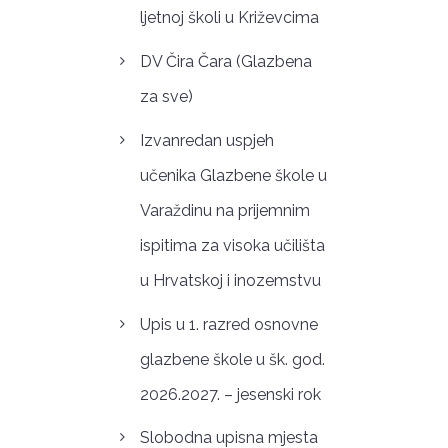
ljetnoj školi u Križevcima
DV Čira Čara (Glazbena
za sve)
Izvanredan uspjeh
učenika Glazbene škole u
Varaždinu na prijemnim
ispitima za visoka učilišta
u Hrvatskoj i inozemstvu
Upis u 1. razred osnovne
glazbene škole u šk. god.
2026.2027. – jesenski rok
Slobodna upisna mjesta