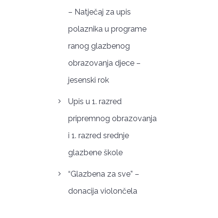
– Natječaj za upis
polaznika u programe
ranog glazbenog
obrazovanja djece –
jesenski rok
Upis u 1. razred
pripremnog obrazovanja
i 1. razred srednje
glazbene škole
“Glazbena za sve” –
donacija violončela