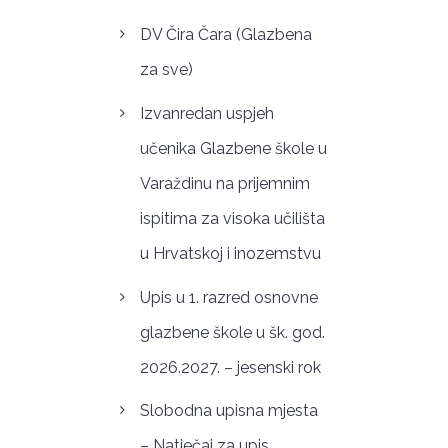
DV Čira Čara (Glazbena
za sve)
Izvanredan uspjeh
učenika Glazbene škole u
Varaždinu na prijemnim
ispitima za visoka učilišta
u Hrvatskoj i inozemstvu
Upis u 1. razred osnovne
glazbene škole u šk. god.
2026.2027. – jesenski rok
Slobodna upisna mjesta
– Natječaj za upis