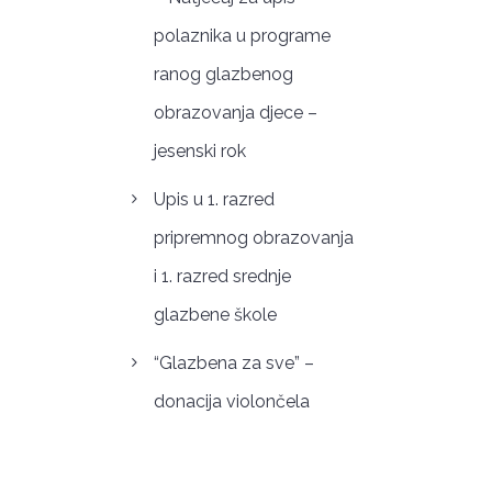
polaznika u programe
ranog glazbenog
obrazovanja djece –
jesenski rok
Upis u 1. razred
pripremnog obrazovanja
i 1. razred srednje
glazbene škole
“Glazbena za sve” –
donacija violončela