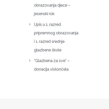
obrazovanja djece –
jesenski rok
Upis u 1. razred
pripremnog obrazovanja
i 1. razred srednje
glazbene škole
“Glazbena za sve” –
donacija violončela