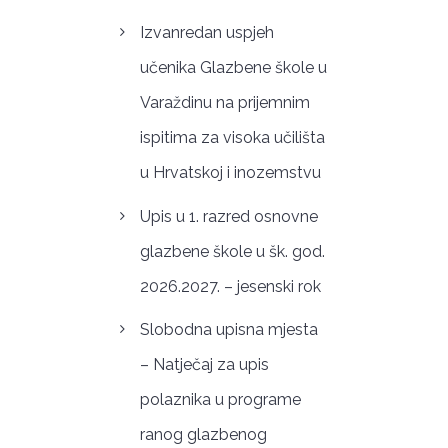
Izvanredan uspjeh
učenika Glazbene škole u
Varaždinu na prijemnim
ispitima za visoka učilišta
u Hrvatskoj i inozemstvu
Upis u 1. razred osnovne
glazbene škole u šk. god.
2026.2027. – jesenski rok
Slobodna upisna mjesta
– Natječaj za upis
polaznika u programe
ranog glazbenog