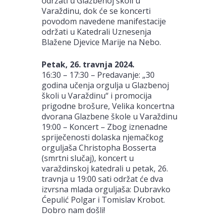
održati u Glazbenoj školi u
Varaždinu, dok će se koncerti
povodom navedene manifestacije
održati u Katedrali Uznesenja
Blažene Djevice Marije na Nebo.
Petak, 26. travnja 2024.
16:30 – 17:30 – Predavanje: „30
godina učenja orgulja u Glazbenoj
školi u Varaždinu“ i promocija
prigodne brošure, Velika koncertna
dvorana Glazbene škole u Varaždinu
19:00 – Koncert – Zbog iznenadne
spriječenosti dolaska njemačkog
orguljaša Christopha Bosserta
(smrtni slučaj), koncert u
varaždinskoj katedrali u petak, 26.
travnja u 19:00 sati održat će dva
izvrsna mlada orguljaša: Dubravko
Ćepulić Polgar i Tomislav Krobot.
Dobro nam došli!