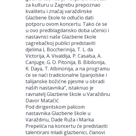
za kulturu u Zagrebu prepoznao
kvalitetu i značaj varaždinske
Glazbene škole te odlučio dati
potporu ovom koncertu. Tako će se
u ovo predblagdansko doba učenici i
nastavnici naše Glazbene škole
zagrebačkoj publici predstaviti
djelima L Boccherinija, T. L. da
Victorija, A. Vivaldija, P. Casalsa, A.
Canjuge, G. O. Pitonija, B. Bibilonija,
K. Daya, T. Albinonija, a na programu
će se naći tradicionalne španjolske i
talijanske božićne pjesme u obradi
naših nastavnika“, istaknuo je
ravnatelj Glazbene škole u Varaždinu
Davor Matačić.
Pod dirigentskom palicom
nastavnika Glazbene škole u
Varaždinu, Dade Ruža i Marka
Prepelića na koncertu će predstaviti
talentirani mladi glazbenici, članovi