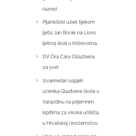
razred
Pijanistički uzlet tijekom
ljeta: Jan Borak na Lions
ljetnoj školi u Križevcima
DV Čira Čara (Glazbena
za sve)
Izvanredan uspjeh
učenika Glazbene škole u
Varaždinu na prijemnim
ispitima za visoka učilišta
u Hrvatskoj i inozemstvu