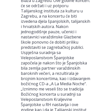
Blaža u Zagrebu. Ove godine koncert
će se održati i uz potporu
Talijanskog instituta za kulturu u
Zagrebu, a na koncertu će biti
izvedena djela španjolskih, talijanskih
i hrvatskih autora. Nakon
jednogodišnje pauze, učenici i
nastavnici varaždinske Glazbene
škole ponovno će dobiti priliku
predstaviti se zagrebačkoj publici.
Uspješna suradnja sa
Veleposlanstvom Španjolske
započela je nakon što je Španjolska
bila zemlja partner varaždinskih
baroknih večeri, a rezultirala je
brojnim koncertima, kao i izdavanjem
božićnog CD-a „A La Media Noche“.
„Iznimno me veseli što se tradicija
Božićnog koncerta u suradnji sa
Veleposlanstvom Kraljevine
Španjolske u RH nastavlja i ove
godine kao i da je Talijanski institut