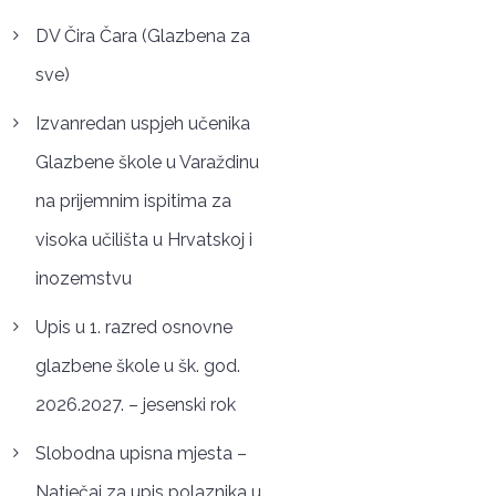
DV Čira Čara (Glazbena za
sve)
Izvanredan uspjeh učenika
Glazbene škole u Varaždinu
na prijemnim ispitima za
visoka učilišta u Hrvatskoj i
inozemstvu
Upis u 1. razred osnovne
glazbene škole u šk. god.
2026.2027. – jesenski rok
Slobodna upisna mjesta –
Natječaj za upis polaznika u