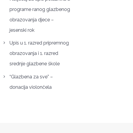
programe ranog glazbenog
obrazovanja djece –
jesenski rok
Upis u 1. razred pripremnog
obrazovanja i 1. razred
srednje glazbene škole
“Glazbena za sve” –
donacija violončela