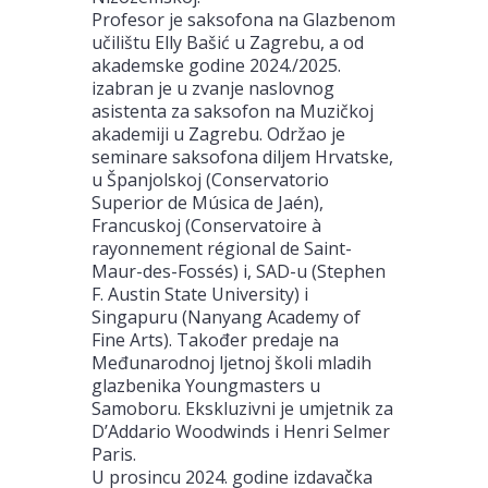
Profesor je saksofona na Glazbenom
učilištu Elly Bašić u Zagrebu, a od
akademske godine 2024./2025.
izabran je u zvanje naslovnog
asistenta za saksofon na Muzičkoj
akademiji u Zagrebu. Održao je
seminare saksofona diljem Hrvatske,
u Španjolskoj (Conservatorio
Superior de Música de Jaén),
Francuskoj (Conservatoire à
rayonnement régional de Saint-
Maur-des-Fossés) i, SAD-u (Stephen
F. Austin State University) i
Singapuru (Nanyang Academy of
Fine Arts). Također predaje na
Međunarodnoj ljetnoj školi mladih
glazbenika Youngmasters u
Samoboru. Ekskluzivni je umjetnik za
D’Addario Woodwinds i Henri Selmer
Paris.
U prosincu 2024. godine izdavačka