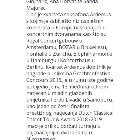
Glojnarić, Ana Horvat te Sanda
Majurec.
Član je kvarteta saksofona Ardemus
s kojim je zabilježio niz uspješnih
koncerata u Europi, nastupajući u
koncertnim dvoranama kao što su
Royal Concertgebouw u
Amsterdamu, BOZAR u Bruxellesu,
Tonhalle u Zürichu, Elbphilharmonie
u Hamburgu i Konzerthaus u
Berlinu. Kvartet Ardemus dobitnik je
nagrade publike na Grachtenfestival
Concours 2016., a u rujnu iste godine
pobijedio je na 13. međunarodnom
natjecanju mladih glazbenih
umjetnika Ferdo Livadić u Samoboru.
Kao jedan od četiri finalista
prestižnog natjecanja Dutch Classical
Talent Tour & Award 2018./2019.
imao je priliku održati turneju u
najznačajnijim dvoranama u
Nizozemskoj.