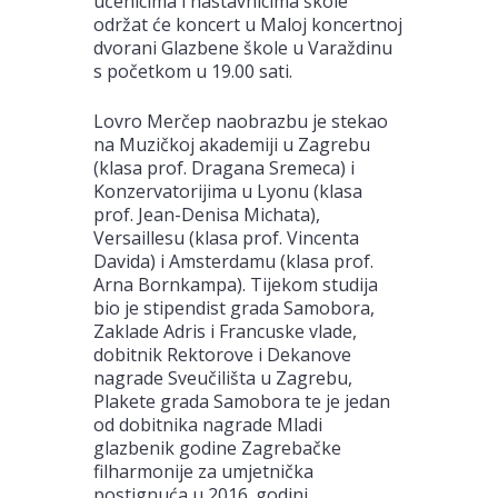
učenicima i nastavnicima škole
održat će koncert u Maloj koncertnoj
dvorani Glazbene škole u Varaždinu
s početkom u 19.00 sati.
Lovro Merčep naobrazbu je stekao
na Muzičkoj akademiji u Zagrebu
(klasa prof. Dragana Sremeca) i
Konzervatorijima u Lyonu (klasa
prof. Jean-Denisa Michata),
Versaillesu (klasa prof. Vincenta
Davida) i Amsterdamu (klasa prof.
Arna Bornkampa). Tijekom studija
bio je stipendist grada Samobora,
Zaklade Adris i Francuske vlade,
dobitnik Rektorove i Dekanove
nagrade Sveučilišta u Zagrebu,
Plakete grada Samobora te je jedan
od dobitnika nagrade Mladi
glazbenik godine Zagrebačke
filharmonije za umjetnička
postignuća u 2016. godini.