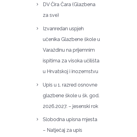
DV Čira Čara (Glazbena
za sve)
Izvanredan uspjeh
učenika Glazbene škole u
Varaždinu na prijemnim
ispitima za visoka učilišta
u Hrvatskoj i inozemstvu
Upis u 1. razred osnovne
glazbene škole u šk. god.
2026.2027. – jesenski rok
Slobodna upisna mjesta
– Natječaj za upis