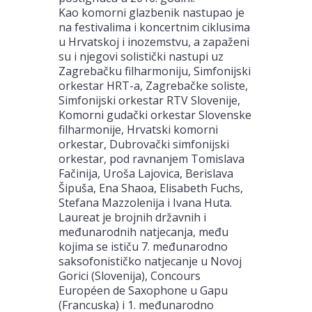
Kao komorni glazbenik nastupao je
na festivalima i koncertnim ciklusima
u Hrvatskoj i inozemstvu, a zapaženi
su i njegovi solistički nastupi uz
Zagrebačku filharmoniju, Simfonijski
orkestar HRT-a, Zagrebačke soliste,
Simfonijski orkestar RTV Slovenije,
Komorni gudački orkestar Slovenske
filharmonije, Hrvatski komorni
orkestar, Dubrovački simfonijski
orkestar, pod ravnanjem Tomislava
Fačinija, Uroša Lajovica, Berislava
Šipuša, Ena Shaoa, Elisabeth Fuchs,
Stefana Mazzolenija i Ivana Huta.
Laureat je brojnih državnih i
međunarodnih natjecanja, među
kojima se ističu 7. međunarodno
saksofonističko natjecanje u Novoj
Gorici (Slovenija), Concours
Européen de Saxophone u Gapu
(Francuska) i 1. međunarodno