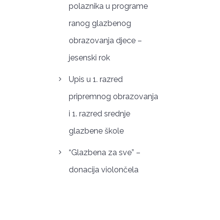
polaznika u programe
ranog glazbenog
obrazovanja djece –
jesenski rok
Upis u 1. razred
pripremnog obrazovanja
i 1. razred srednje
glazbene škole
“Glazbena za sve” –
donacija violončela