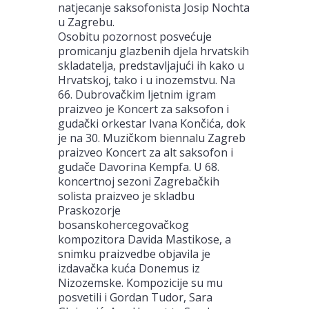
natjecanje saksofonista Josip Nochta
u Zagrebu.
Osobitu pozornost posvećuje
promicanju glazbenih djela hrvatskih
skladatelja, predstavljajući ih kako u
Hrvatskoj, tako i u inozemstvu. Na
66. Dubrovačkim ljetnim igram
praizveo je Koncert za saksofon i
gudački orkestar Ivana Končića, dok
je na 30. Muzičkom biennalu Zagreb
praizveo Koncert za alt saksofon i
gudače Davorina Kempfa. U 68.
koncertnoj sezoni Zagrebačkih
solista praizveo je skladbu
Praskozorje
bosanskohercegovačkog
kompozitora Davida Mastikose, a
snimku praizvedbe objavila je
izdavačka kuća Donemus iz
Nizozemske. Kompozicije su mu
posvetili i Gordan Tudor, Sara