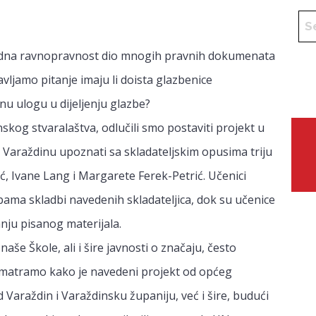
rodna ravnopravnost dio mnogih pravnih dokumenata
avljamo pitanje imaju li doista glazbenice
vnu ulogu u dijeljenju glazbe?
kog stvaralaštva, odlučili smo postaviti projekt u
 Varaždinu upoznati sa skladateljskim opusima triju
ić, Ivane Lang i Margarete Ferek-Petrić. Učenici
dbama skladbi navedenih skladateljica, dok su učenice
anju pisanog materijala.
 naše Škole, ali i šire javnosti o značaju, često
. Smatramo kako je navedeni projekt od općeg
Varaždin i Varaždinsku županiju, već i šire, budući