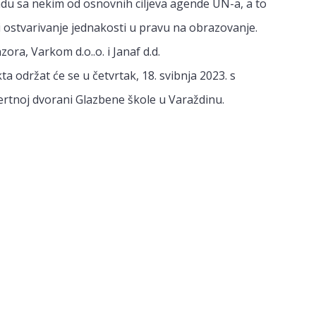
kladu sa nekim od osnovnih ciljeva agende UN-a, a to
 ostvarivanje jednakosti u pravu na obrazovanje.
ora, Varkom d.o..o. i Janaf d.d.
a održat će se u četvrtak, 18. svibnja 2023. s
ertnoj dvorani Glazbene škole u Varaždinu.