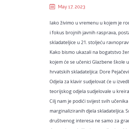
May 17, 2023
Iako živimo u vremenu u kojem je 
i fokus brojnih javnih rasprava, post
skladateljice u 21. stoljeću ravnopra
Kako bismo ukazali na bogatstvo žens
kojem će se učenici Glazbene škole u
hrvatskih skladateljica: Dore Pejačev
Odjela za klavir sudjelovat će u izve
teorijskog odjela sudjelovale u kreir
Cilj nam je podići svijest svih učenika
marginaliziranih djela skladateljica
društvenog interesa ne samo za grad 