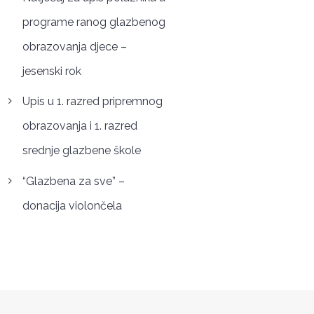
programe ranog glazbenog
obrazovanja djece –
jesenski rok
Upis u 1. razred pripremnog
obrazovanja i 1. razred
srednje glazbene škole
“Glazbena za sve” –
donacija violončela