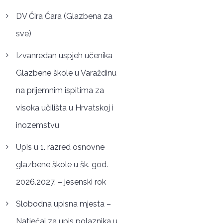
DV Čira Čara (Glazbena za
sve)
Izvanredan uspjeh učenika
Glazbene škole u Varaždinu
na prijemnim ispitima za
visoka učilišta u Hrvatskoj i
inozemstvu
Upis u 1. razred osnovne
glazbene škole u šk. god.
2026.2027. – jesenski rok
Slobodna upisna mjesta –
Natječaj za upis polaznika u