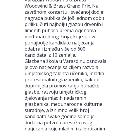
Woodwind & Brass Grand Prix. Na
završnom koncertu i svečanoj dodjeli
nagrada publika će još jednom dobiti
priliku čuti najbolju glazbu drvenih i
limenih puhača prema ocjenama
međunarodnog žirija, koji su ove
ponajbolje kandidate natjecanja
odabrali između više od 600
kandidata iz 10 zemalja.
Glazbena škola u Varaždinu osnovala
je ovo natjecanje sa ciljem razvoja
umjetničkog talenta učenika, mladih
profesionalnih glazbenika, kako bi
doprinijela promoviranju puhačke
glazbe, razvoju umjetničkog
djelovanja mladih nadarenih
glazbenika, međunarodne kulturne
suradnje, a iznimno velik broj
kandidata svake godine samo je
dodatna potvrda prestiža ovog
natjecanja koje mladim i talentiranim