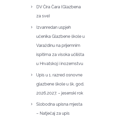
DV Čira Čara (Glazbena
za sve)
Izvanredan uspjeh
učenika Glazbene škole u
Varaždinu na prijemnim
ispitima za visoka učilišta
u Hrvatskoj i inozemstvu
Upis u 1. razred osnovne
glazbene škole u šk. god.
2026.2027. – jesenski rok
Slobodna upisna mjesta
– Natječaj za upis