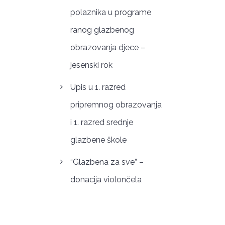
polaznika u programe
ranog glazbenog
obrazovanja djece –
jesenski rok
Upis u 1. razred
pripremnog obrazovanja
i 1. razred srednje
glazbene škole
“Glazbena za sve” –
donacija violončela