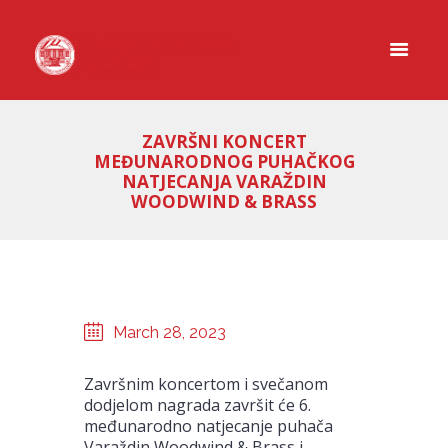
ZAVRŠNI KONCERT
MEĐUNARODNOG PUHAČKOG
NATJECANJA VARAŽDIN
WOODWIND & BRASS
March 28, 2023
Završnim koncertom i svečanom
dodjelom nagrada završit će 6.
međunarodno natjecanje puhača
Varaždin Woodwind & Brass i