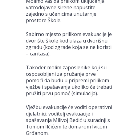
Molimo vas da prilikom uključenja
vatrodojavne sirene napustite
zajedno s učenicima unutarnje
prostore Škole.
Sabirno mjesto prilikom evakuacije je
dvorište škole kod ulaza u dvorišnu
zgradu (kod zgrade koja se ne koristi
– caritasa).
Također molim zaposlenike koji su
osposobljeni za pružanje prve
pomoći da budu u pripremi prilikom
vježbe i spašavanja ukoliko će trebati
pružiti prvu pomoć (simulacija).
Vježbu evakuacije će voditi operativni
djelatnici: voditelj evakuacije i
spašavanja Milivoj Bedić u suradnji s
Tomom Ilčićem te domarom Ivicom
Grđanom.