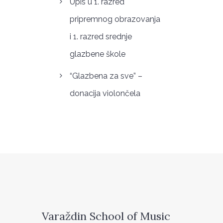
Upis u 1. razred
pripremnog obrazovanja
i 1. razred srednje
glazbene škole
“Glazbena za sve” –
donacija violončela
Varaždin School of Music