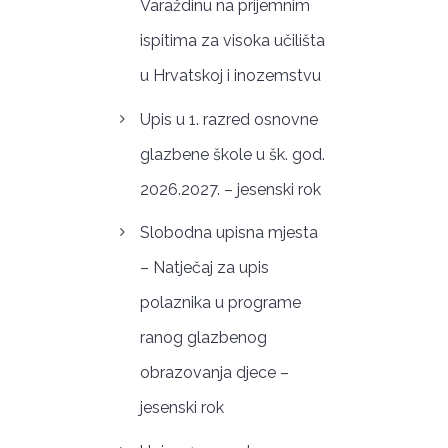
Varaždinu na prijemnim
ispitima za visoka učilišta
u Hrvatskoj i inozemstvu
Upis u 1. razred osnovne
glazbene škole u šk. god.
2026.2027. – jesenski rok
Slobodna upisna mjesta
– Natječaj za upis
polaznika u programe
ranog glazbenog
obrazovanja djece –
jesenski rok