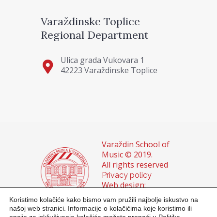
Varaždinske Toplice
Regional Department
Ulica grada Vukovara 1
42223 Varaždinske Toplice
Varaždin School of
Music © 2019.
All rights reserved
Privacy policy
Web design:
Domagoj Sigur &
Koristimo kolačiće kako bismo vam pružili najbolje iskustvo na
Sanja Buhin
našoj web stranici. Informacije o kolačićima koje koristimo ili