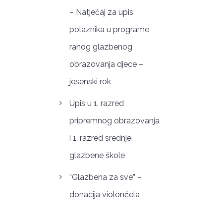
– Natječaj za upis
polaznika u programe
ranog glazbenog
obrazovanja djece –
jesenski rok
Upis u 1. razred
pripremnog obrazovanja
i 1. razred srednje
glazbene škole
“Glazbena za sve” –
donacija violončela