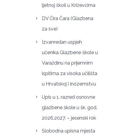
ljetnoj školi u Križevcima
DV Čira Čara (Glazbena
za sve)
Izvanredan uspjeh
učenika Glazbene škole u
Varaždinu na prijemnim
ispitima za visoka učilišta
u Hrvatskoj i inozemstvu
Upis u 1. razred osnovne
glazbene škole u šk. god.
2026.2027. – jesenski rok
Slobodna upisna mjesta