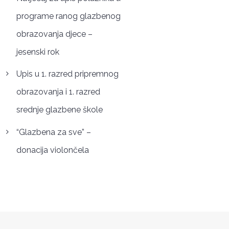
programe ranog glazbenog
obrazovanja djece –
jesenski rok
Upis u 1. razred pripremnog
obrazovanja i 1. razred
srednje glazbene škole
“Glazbena za sve” –
donacija violončela