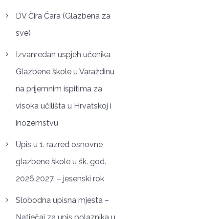
DV Čira Čara (Glazbena za
sve)
Izvanredan uspjeh učenika
Glazbene škole u Varaždinu
na prijemnim ispitima za
visoka učilišta u Hrvatskoj i
inozemstvu
Upis u 1. razred osnovne
glazbene škole u šk. god.
2026.2027. – jesenski rok
Slobodna upisna mjesta –
Natječaj za upis polaznika u