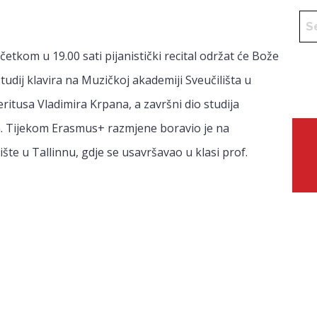
očetkom u 19.00 sati pijanistički recital održat će Bože
 studij klavira na Muzičkoj akademiji Sveučilišta u
eritusa Vladimira Krpana, a završni dio studija
an. Tijekom Erasmus+ razmjene boravio je na
ište u Tallinnu, gdje se usavršavao u klasi prof.