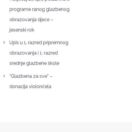
programe ranog glazbenog
obrazovanja djece –
jesenski rok
Upis u 1. razred pripremnog
obrazovanja i 1. razred
srednje glazbene škole
“Glazbena za sve” –
donacija violončela