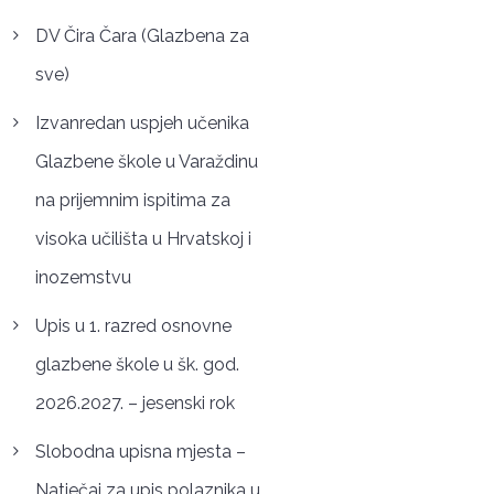
DV Čira Čara (Glazbena za
sve)
Izvanredan uspjeh učenika
Glazbene škole u Varaždinu
na prijemnim ispitima za
visoka učilišta u Hrvatskoj i
inozemstvu
Upis u 1. razred osnovne
glazbene škole u šk. god.
2026.2027. – jesenski rok
Slobodna upisna mjesta –
Natječaj za upis polaznika u