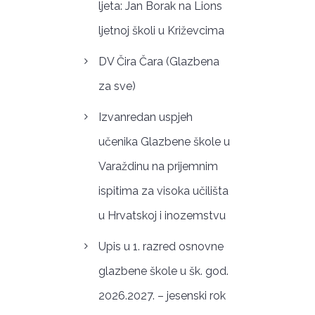
ljeta: Jan Borak na Lions
ljetnoj školi u Križevcima
DV Čira Čara (Glazbena
za sve)
Izvanredan uspjeh
učenika Glazbene škole u
Varaždinu na prijemnim
ispitima za visoka učilišta
u Hrvatskoj i inozemstvu
Upis u 1. razred osnovne
glazbene škole u šk. god.
2026.2027. – jesenski rok