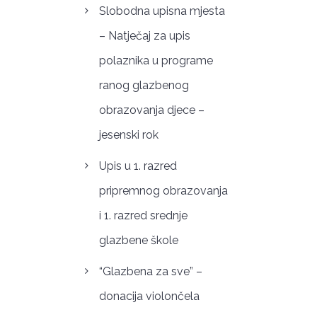
Slobodna upisna mjesta
– Natječaj za upis
polaznika u programe
ranog glazbenog
obrazovanja djece –
jesenski rok
Upis u 1. razred
pripremnog obrazovanja
i 1. razred srednje
glazbene škole
“Glazbena za sve” –
donacija violončela