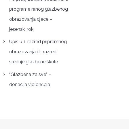
programe ranog glazbenog
obrazovanja djece –
jesenski rok
Upis u 1. razred pripremnog
obrazovanja i 1. razred
srednje glazbene škole
“Glazbena za sve” –
donacija violončela