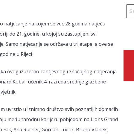
o natjecanje na kojem se već 28 godina natječu
riji do 21. godine, u kojoj su zastupljeni svi
nje. Samo natjecanje se održava u tri etape, a ove se
 godine u Rijeci
nika ovog izuzetno zahtjevnog i značajnog natjecanja
onard Kobal, učenik 4. razreda srednje glazbene
avjetnik
 uvrstio u iznimno društvo svih poznatijih domaćih
svoju međunarodnu karijeru pobjedom na Lions Grand
lip Fak, Ana Rucner, Gordan Tudor, Bruno Vlahek,