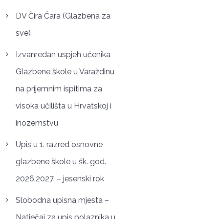
DV Čira Čara (Glazbena za
sve)
Izvanredan uspjeh učenika
Glazbene škole u Varaždinu
na prijemnim ispitima za
visoka učilišta u Hrvatskoj i
inozemstvu
Upis u 1. razred osnovne
glazbene škole u šk. god.
2026.2027. – jesenski rok
Slobodna upisna mjesta –
Natječaj za upis polaznika u