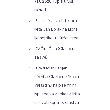
31.8.2026. i upisi u viši
razred
Pijanistički uzlet tijekom
ljeta: Jan Borak na Lions
ljetnoj školi u Križevcima
DV Čira Čara (Glazbena
za sve)
Izvanredan uspjeh
učenika Glazbene škole u
Varaždinu na prijemnim
ispitima za visoka učilišta
u Hrvatskoj i inozemstvu