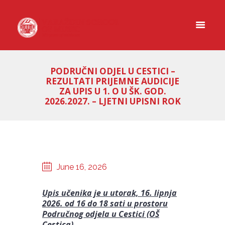
PODRUČNI ODJEL U CESTICI –
REZULTATI PRIJEMNE AUDICIJE
ZA UPIS U 1. O U ŠK. GOD.
2026.2027. – LJETNI UPISNI ROK
June 16, 2026
Upis učenika je u utorak, 16. lipnja
2026. od 16 do 18 sati u prostoru
Područnog odjela u Cestici (OŠ
Cestica).