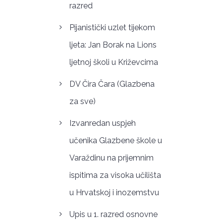
razred
Pijanistički uzlet tijekom
ljeta: Jan Borak na Lions
ljetnoj školi u Križevcima
DV Čira Čara (Glazbena
za sve)
Izvanredan uspjeh
učenika Glazbene škole u
Varaždinu na prijemnim
ispitima za visoka učilišta
u Hrvatskoj i inozemstvu
Upis u 1. razred osnovne