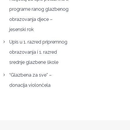
programe ranog glazbenog
obrazovanja djece –
jesenski rok
Upis u 1. razred pripremnog
obrazovanja i 1. razred
srednje glazbene škole
“Glazbena za sve” –
donacija violončela