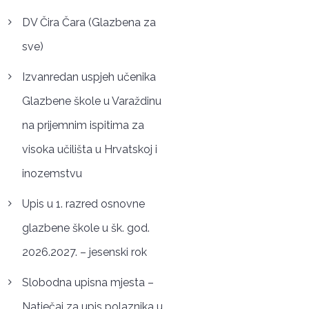
DV Čira Čara (Glazbena za
sve)
Izvanredan uspjeh učenika
Glazbene škole u Varaždinu
na prijemnim ispitima za
visoka učilišta u Hrvatskoj i
inozemstvu
Upis u 1. razred osnovne
glazbene škole u šk. god.
2026.2027. – jesenski rok
Slobodna upisna mjesta –
Natječaj za upis polaznika u