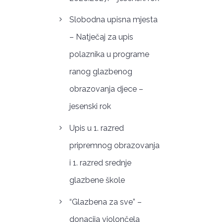
Slobodna upisna mjesta
– Natječaj za upis
polaznika u programe
ranog glazbenog
obrazovanja djece –
jesenski rok
Upis u 1. razred
pripremnog obrazovanja
i 1. razred srednje
glazbene škole
“Glazbena za sve” –
donacija violončela