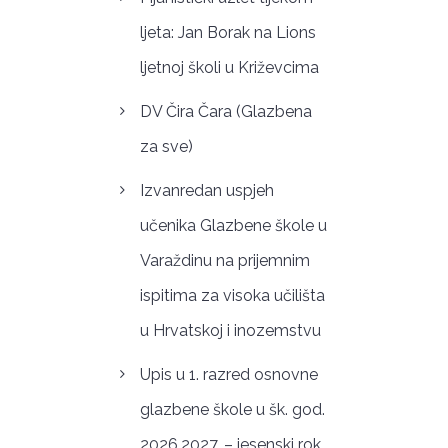
ljeta: Jan Borak na Lions
ljetnoj školi u Križevcima
DV Čira Čara (Glazbena
za sve)
Izvanredan uspjeh
učenika Glazbene škole u
Varaždinu na prijemnim
ispitima za visoka učilišta
u Hrvatskoj i inozemstvu
Upis u 1. razred osnovne
glazbene škole u šk. god.
2026.2027. – jesenski rok