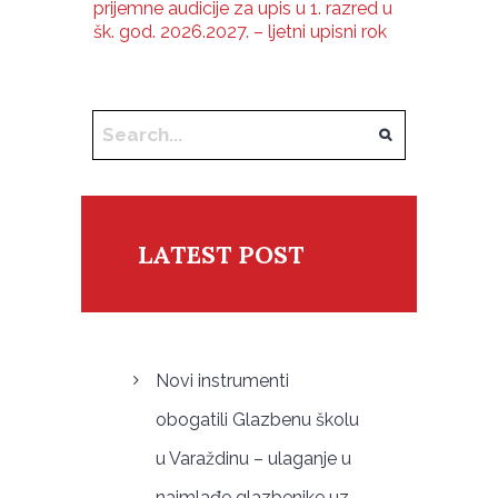
prijemne audicije za upis u 1. razred u
šk. god. 2026.2027. – ljetni upisni rok
LATEST POST
Novi instrumenti
obogatili Glazbenu školu
u Varaždinu – ulaganje u
najmlađe glazbenike uz