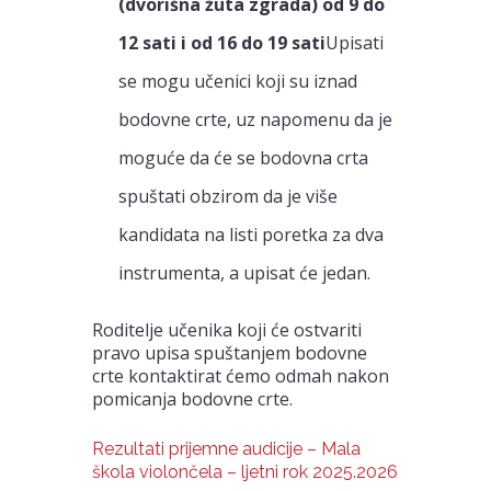
(dvorišna žuta zgrada) od 9 do
12 sati i od 16 do 19 sati
Upisati
se mogu učenici koji su iznad
bodovne crte, uz napomenu da je
moguće da će se bodovna crta
spuštati obzirom da je više
kandidata na listi poretka za dva
instrumenta, a upisat će jedan.
Roditelje učenika koji će ostvariti
pravo upisa spuštanjem bodovne
crte kontaktirat ćemo odmah nakon
pomicanja bodovne crte.
Rezultati prijemne audicije – Mala
škola violončela – ljetni rok 2025.2026