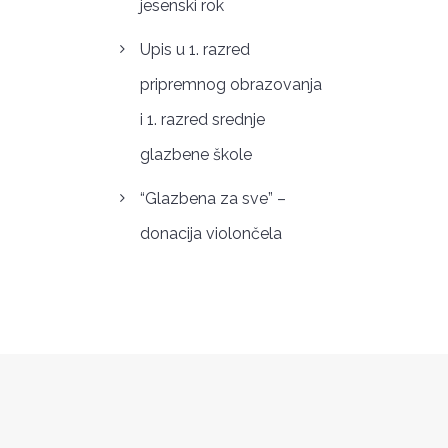
jesenski rok
Upis u 1. razred
pripremnog obrazovanja
i 1. razred srednje
glazbene škole
“Glazbena za sve” –
donacija violončela