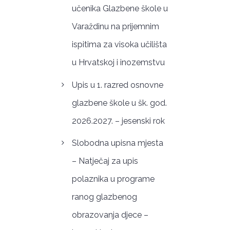
učenika Glazbene škole u
Varaždinu na prijemnim
ispitima za visoka učilišta
u Hrvatskoj i inozemstvu
Upis u 1. razred osnovne
glazbene škole u šk. god.
2026.2027. – jesenski rok
Slobodna upisna mjesta
– Natječaj za upis
polaznika u programe
ranog glazbenog
obrazovanja djece –