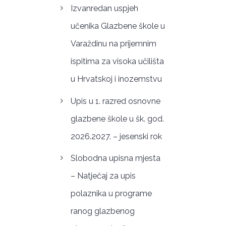
Izvanredan uspjeh
učenika Glazbene škole u
Varaždinu na prijemnim
ispitima za visoka učilišta
u Hrvatskoj i inozemstvu
Upis u 1. razred osnovne
glazbene škole u šk. god.
2026.2027. – jesenski rok
Slobodna upisna mjesta
– Natječaj za upis
polaznika u programe
ranog glazbenog