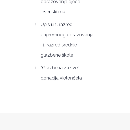
obrazovanja djece –
jesenski rok
Upis u 1. razred
pripremnog obrazovanja
i 1. razred srednje
glazbene škole
“Glazbena za sve” –
donacija violončela