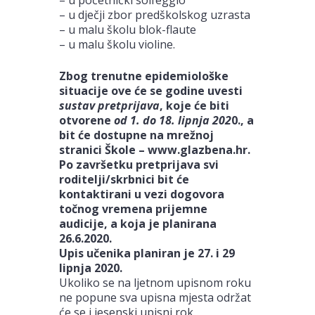
– u dječji zbor predškolskog uzrasta
– u malu školu blok-flaute
– u malu školu violine.
Zbog trenutne epidemiološke
situacije ove će se godine uvesti
sustav pretprijava
, koje će biti
otvorene
od 1. do 18. lipnja 202
0., a
bit će dostupne na mrežnoj
stranici Škole – www.glazbena.hr.
Po završetku pretprijava svi
roditelji/skrbnici bit će
kontaktirani u vezi dogovora
točnog vremena prijemne
audicije, a koja je planirana
26.6.2020.
Upis učenika planiran je 27. i 29
lipnja 2020.
Ukoliko se na ljetnom upisnom roku
ne popune sva upisna mjesta održat
će se i jesenski upisni rok.