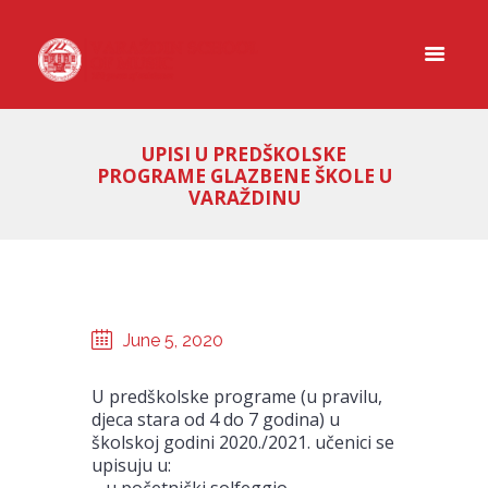
UPISI U PREDŠKOLSKE
PROGRAME GLAZBENE ŠKOLE U
VARAŽDINU
June 5, 2020
U predškolske programe (u pravilu,
djeca stara od 4 do 7 godina) u
školskoj godini 2020./2021. učenici se
upisuju u:
– u početnički solfeggio