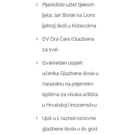
Pijanistički uzlet tijekom
ljeta: Jan Borak na Lions
ljetnoj školi u Križevcima
DV Čira Čara (Glazbena
za sve)
Izvanredan uspjeh
učenika Glazbene škole u
Varaždinu na prijemnim
ispitima za visoka učilišta
u Hrvatskoj i inozemstvu
Upis u 1. razred osnovne
glazbene škole u šk. god.