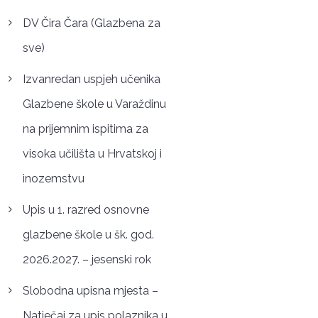
DV Čira Čara (Glazbena za
sve)
Izvanredan uspjeh učenika
Glazbene škole u Varaždinu
na prijemnim ispitima za
visoka učilišta u Hrvatskoj i
inozemstvu
Upis u 1. razred osnovne
glazbene škole u šk. god.
2026.2027. – jesenski rok
Slobodna upisna mjesta –
Natječaj za upis polaznika u