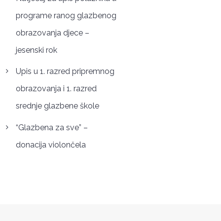
programe ranog glazbenog
obrazovanja djece –
jesenski rok
Upis u 1. razred pripremnog
obrazovanja i 1. razred
srednje glazbene škole
“Glazbena za sve” –
donacija violončela