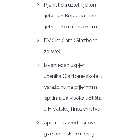
Pijanistički uzlet tijekom
ljeta: Jan Borak na Lions
ljetnoj školi u Križevcima
DV Čira Čara (Glazbena
za sve)
Izvanredan uspjeh
učenika Glazbene škole u
Varaždinu na prijemnim
ispitima za visoka učilišta
u Hrvatskoj i inozemstvu
Upis u 1. razred osnovne
glazbene škole u šk. god.