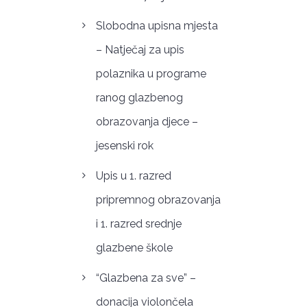
Slobodna upisna mjesta
– Natječaj za upis
polaznika u programe
ranog glazbenog
obrazovanja djece –
jesenski rok
Upis u 1. razred
pripremnog obrazovanja
i 1. razred srednje
glazbene škole
“Glazbena za sve” –
donacija violončela