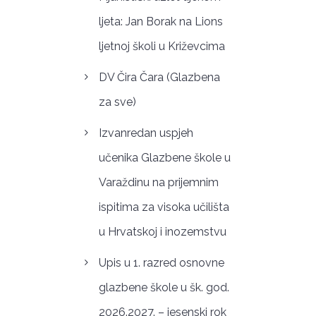
ljeta: Jan Borak na Lions
ljetnoj školi u Križevcima
DV Čira Čara (Glazbena
za sve)
Izvanredan uspjeh
učenika Glazbene škole u
Varaždinu na prijemnim
ispitima za visoka učilišta
u Hrvatskoj i inozemstvu
Upis u 1. razred osnovne
glazbene škole u šk. god.
2026.2027. – jesenski rok