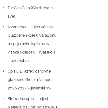
DV Čira Čara (Glazbena za
sve)
Izvanredan uspjeh učenika
Glazbene škole u Varaždinu
na prijemnim ispitima za
visoka učilišta u Hrvatskoj i
inozemstvu
Upis u 1. razred osnovne
glazbene škole u šk. god.
2026.2027. – jesenski rok
Slobodna upisna mjesta –
Natječaj za upis polaznika u