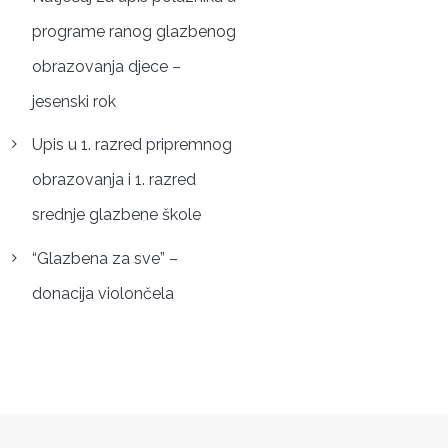
programe ranog glazbenog
obrazovanja djece –
jesenski rok
Upis u 1. razred pripremnog
obrazovanja i 1. razred
srednje glazbene škole
“Glazbena za sve” –
donacija violončela