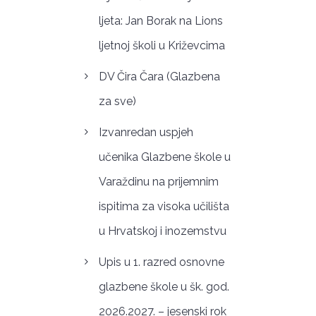
ljeta: Jan Borak na Lions
ljetnoj školi u Križevcima
DV Čira Čara (Glazbena
za sve)
Izvanredan uspjeh
učenika Glazbene škole u
Varaždinu na prijemnim
ispitima za visoka učilišta
u Hrvatskoj i inozemstvu
Upis u 1. razred osnovne
glazbene škole u šk. god.
2026.2027. – jesenski rok