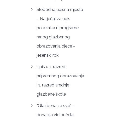
Slobodna upisna mjesta
– Natječaj za upis
polaznika u programe
ranog glazbenog
obrazovanja djece –
jesenski rok
Upis u 1. razred
pripremnog obrazovanja
i 1. razred srednje
glazbene škole
“Glazbena za sve” –
donacija violončela