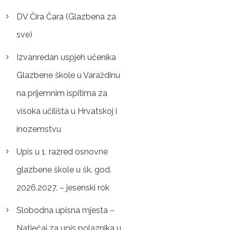
DV Čira Čara (Glazbena za
sve)
Izvanredan uspjeh učenika
Glazbene škole u Varaždinu
na prijemnim ispitima za
visoka učilišta u Hrvatskoj i
inozemstvu
Upis u 1. razred osnovne
glazbene škole u šk. god.
2026.2027. – jesenski rok
Slobodna upisna mjesta –
Natječaj za upis polaznika u