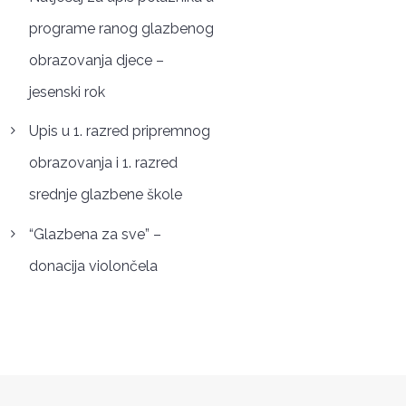
programe ranog glazbenog
obrazovanja djece –
jesenski rok
Upis u 1. razred pripremnog
obrazovanja i 1. razred
srednje glazbene škole
“Glazbena za sve” –
donacija violončela