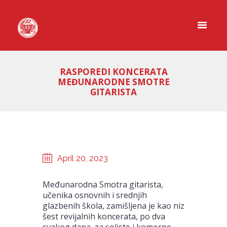
RASPOREDI KONCERATA
MEĐUNARODNE SMOTRE
GITARISTA
April 20, 2023
Međunarodna Smotra gitarista,
učenika osnovnih i srednjih
glazbenih škola, zamišljena je kao niz
šest revijalnih koncerata, po dva
svakog dana, za soliste i komorne