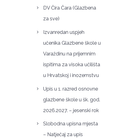
DV Čira Čara (Glazbena
za sve)
Izvanredan uspjeh
učenika Glazbene škole u
Varaždinu na prijemnim
ispitima za visoka učilišta
u Hrvatskoj i inozemstvu
Upis u 1. razred osnovne
glazbene škole u šk. god.
2026.2027. – jesenski rok
Slobodna upisna mjesta
– Natječaj za upis