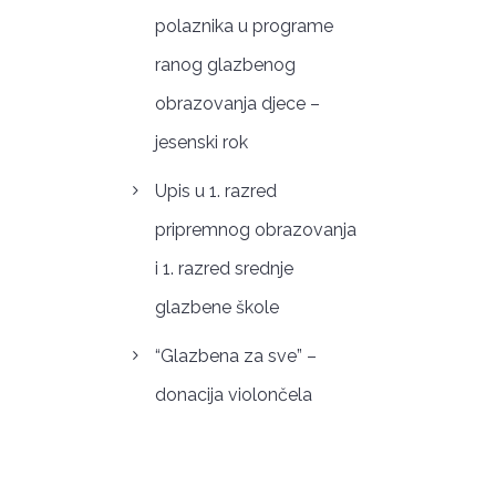
polaznika u programe
ranog glazbenog
obrazovanja djece –
jesenski rok
Upis u 1. razred
pripremnog obrazovanja
i 1. razred srednje
glazbene škole
“Glazbena za sve” –
donacija violončela