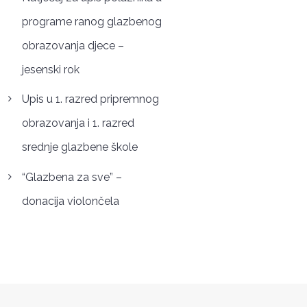
programe ranog glazbenog
obrazovanja djece –
jesenski rok
Upis u 1. razred pripremnog
obrazovanja i 1. razred
srednje glazbene škole
“Glazbena za sve” –
donacija violončela