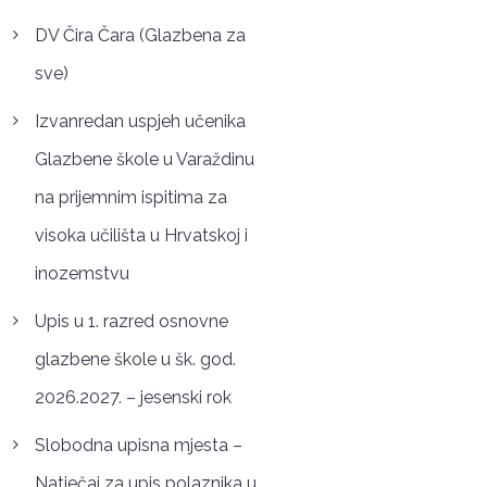
DV Čira Čara (Glazbena za
sve)
Izvanredan uspjeh učenika
Glazbene škole u Varaždinu
na prijemnim ispitima za
visoka učilišta u Hrvatskoj i
inozemstvu
Upis u 1. razred osnovne
glazbene škole u šk. god.
2026.2027. – jesenski rok
Slobodna upisna mjesta –
Natječaj za upis polaznika u