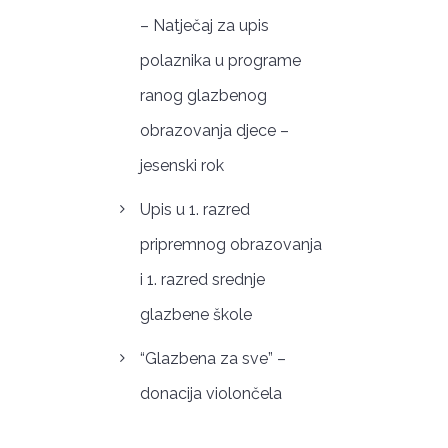
– Natječaj za upis
polaznika u programe
ranog glazbenog
obrazovanja djece –
jesenski rok
Upis u 1. razred
pripremnog obrazovanja
i 1. razred srednje
glazbene škole
“Glazbena za sve” –
donacija violončela