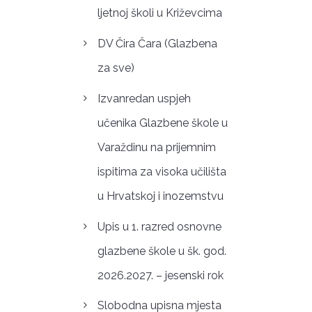
ljetnoj školi u Križevcima
DV Čira Čara (Glazbena
za sve)
Izvanredan uspjeh
učenika Glazbene škole u
Varaždinu na prijemnim
ispitima za visoka učilišta
u Hrvatskoj i inozemstvu
Upis u 1. razred osnovne
glazbene škole u šk. god.
2026.2027. – jesenski rok
Slobodna upisna mjesta