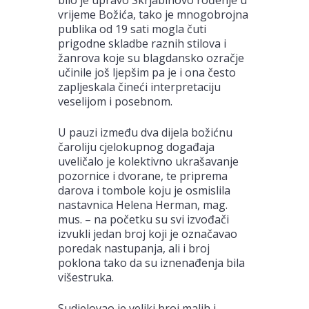
vrijeme Božića, tako je mnogobrojna
publika od 19 sati mogla čuti
prigodne skladbe raznih stilova i
žanrova koje su blagdansko ozračje
učinile još ljepšim pa je i ona često
zapljeskala čineći interpretaciju
veselijom i posebnom.
U pauzi između dva dijela božićnu
čaroliju cjelokupnog događaja
uveličalo je kolektivno ukrašavanje
pozornice i dvorane, te priprema
darova i tombole koju je osmislila
nastavnica Helena Herman, mag.
mus. – na početku su svi izvođači
izvukli jedan broj koji je označavao
poredak nastupanja, ali i broj
poklona tako da su iznenađenja bila
višestruka.
Sudjelovao je veliki broj malih i