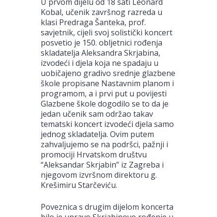
U prvom dijelu od 18 sati Leonard
Kobal, učenik završnog razreda u
klasi Predraga Šanteka, prof.
savjetnik, cijeli svoj solistički koncert
posvetio je 150. obljetnici rođenja
skladatelja Aleksandra Skrjabina,
izvodeći i djela koja ne spadaju u
uobičajeno gradivo srednje glazbene
škole propisane Nastavnim planom i
programom, a i prvi put u povijesti
Glazbene škole dogodilo se to da je
jedan učenik sam održao takav
tematski koncert izvodeći djela samo
jednog skladatelja. Ovim putem
zahvaljujemo se na podršci, pažnji i
promociji Hrvatskom društvu
“Aleksandar Skrjabin” iz Zagreba i
njegovom izvršnom direktoru g.
Krešimiru Starčeviću.
Poveznica s drugim dijelom koncerta
bilo je upravo Skrjabinovo rođenje u