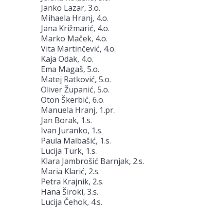
Janko Lazar, 3.o.
Mihaela Hranj, 4.o.
Jana Križmarić, 4.o.
Marko Maček, 4.o.
Vita Martinčević, 4.o.
Kaja Odak, 4.o.
Ema Magaš, 5.o.
Matej Ratković, 5.o.
Oliver Županić, 5.o.
Oton Škerbić, 6.o.
Manuela Hranj, 1.pr.
Jan Borak, 1.s.
Ivan Juranko, 1.s.
Paula Malbašić, 1.s.
Lucija Turk, 1.s.
Klara Jambrošić Barnjak, 2.s.
Maria Klarić, 2.s.
Petra Krajnik, 2.s.
Hana Široki, 3.s.
Lucija Čehok, 4.s.