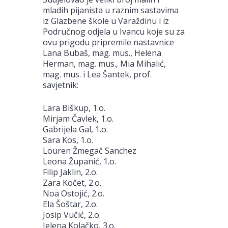
mladih pijanista u raznim sastavima
iz Glazbene škole u Varaždinu i iz
Područnog odjela u Ivancu koje su za
ovu prigodu pripremile nastavnice
Lana Bubaš, mag. mus., Helena
Herman, mag. mus., Mia Mihalić,
mag. mus. i Lea Šantek, prof.
savjetnik:
Lara Biškup, 1.o.
Mirjam Čavlek, 1.o.
Gabrijela Gal, 1.o.
Sara Kos, 1.o.
Louren Žmegač Sanchez
Leona Županić, 1.o.
Filip Jaklin, 2.o.
Zara Kočet, 2.o.
Noa Ostojić, 2.o.
Ela Šoštar, 2.o.
Josip Vučić, 2.o.
Jelena Kolačko, 3.o.