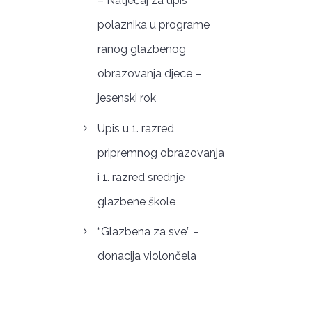
– Natječaj za upis
polaznika u programe
ranog glazbenog
obrazovanja djece –
jesenski rok
Upis u 1. razred
pripremnog obrazovanja
i 1. razred srednje
glazbene škole
“Glazbena za sve” –
donacija violončela