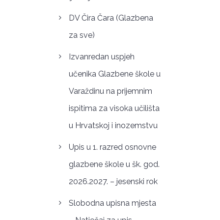
DV Čira Čara (Glazbena
za sve)
Izvanredan uspjeh
učenika Glazbene škole u
Varaždinu na prijemnim
ispitima za visoka učilišta
u Hrvatskoj i inozemstvu
Upis u 1. razred osnovne
glazbene škole u šk. god.
2026.2027. – jesenski rok
Slobodna upisna mjesta