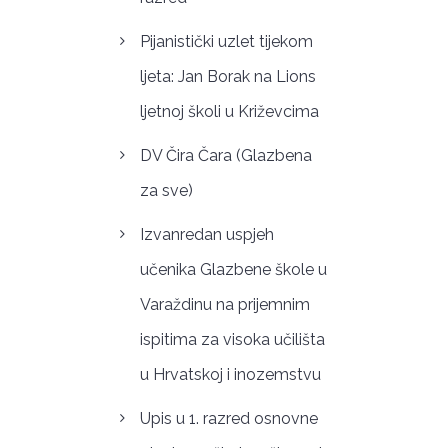
Pijanistički uzlet tijekom
ljeta: Jan Borak na Lions
ljetnoj školi u Križevcima
DV Čira Čara (Glazbena
za sve)
Izvanredan uspjeh
učenika Glazbene škole u
Varaždinu na prijemnim
ispitima za visoka učilišta
u Hrvatskoj i inozemstvu
Upis u 1. razred osnovne