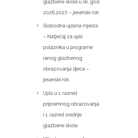
glazbene škole u šk. god.
2026.2027. – jesenski rok
Slobodna upisna mjesta
– Natječaj za upis
polaznika u programe
ranog glazbenog
obrazovanja djece –
jesenski rok
Upis u 1. razred
pripremnog obrazovanja
i 1. razred srednje
glazbene škole