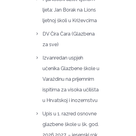
ljeta: Jan Borak na Lions
ljetnoj školi u Križevcima
DV Čira Čara (Glazbena
za sve)
Izvanredan uspjeh
učenika Glazbene škole u
Varaždinu na prijemnim
ispitima za visoka učilišta
u Hrvatskoj i inozemstvu
Upis u 1. razred osnovne
glazbene škole u šk. god.
2026.2027. – jesenski rok