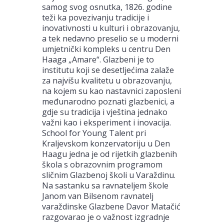
samog svog osnutka, 1826. godine
teži ka povezivanju tradicije i
inovativnosti u kulturi i obrazovanju,
a tek nedavno preselio se u moderni
umjetnički kompleks u centru Den
Haaga „Amare“. Glazbeni je to
institutu koji se desetljećima zalaže
za najvišu kvalitetu u obrazovanju,
na kojem su kao nastavnici zaposleni
međunarodno poznati glazbenici, a
gdje su tradicija i vještina jednako
važni kao i eksperiment i inovacija.
School for Young Talent pri
Kraljevskom konzervatoriju u Den
Haagu jedna je od rijetkih glazbenih
škola s obrazovnim programom
sličnim Glazbenoj školi u Varaždinu.
Na sastanku sa ravnateljem škole
Janom van Bilsenom ravnatelj
varaždinske Glazbene Davor Matačić
razgovarao je o važnost izgradnje