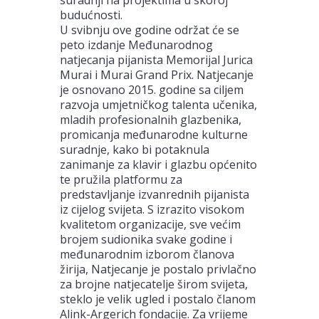
budućnosti.
U svibnju ove godine održat će se
peto izdanje Međunarodnog
natjecanja pijanista Memorijal Jurica
Murai i Murai Grand Prix. Natjecanje
je osnovano 2015. godine sa ciljem
razvoja umjetničkog talenta učenika,
mladih profesionalnih glazbenika,
promicanja međunarodne kulturne
suradnje, kako bi potaknula
zanimanje za klavir i glazbu općenito
te pružila platformu za
predstavljanje izvanrednih pijanista
iz cijelog svijeta. S izrazito visokom
kvalitetom organizacije, sve većim
brojem sudionika svake godine i
međunarodnim izborom članova
žirija, Natjecanje je postalo privlačno
za brojne natjecatelje širom svijeta,
steklo je velik ugled i postalo članom
Alink-Argerich fondacije. Za vrijeme