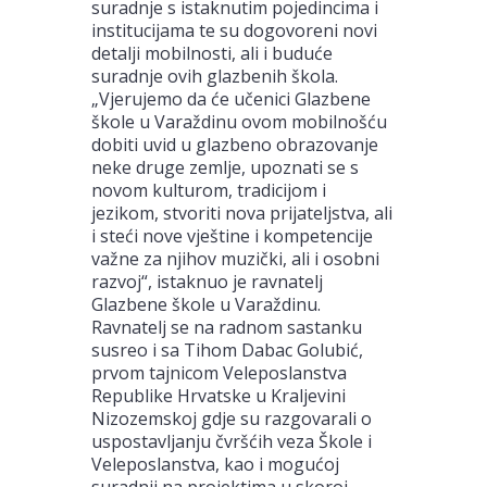
suradnje s istaknutim pojedincima i
institucijama te su dogovoreni novi
detalji mobilnosti, ali i buduće
suradnje ovih glazbenih škola.
„Vjerujemo da će učenici Glazbene
škole u Varaždinu ovom mobilnošću
dobiti uvid u glazbeno obrazovanje
neke druge zemlje, upoznati se s
novom kulturom, tradicijom i
jezikom, stvoriti nova prijateljstva, ali
i steći nove vještine i kompetencije
važne za njihov muzički, ali i osobni
razvoj“, istaknuo je ravnatelj
Glazbene škole u Varaždinu.
Ravnatelj se na radnom sastanku
susreo i sa Tihom Dabac Golubić,
prvom tajnicom Veleposlanstva
Republike Hrvatske u Kraljevini
Nizozemskoj gdje su razgovarali o
uspostavljanju čvršćih veza Škole i
Veleposlanstva, kao i mogućoj
suradnji na projektima u skoroj