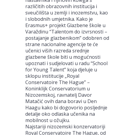
različitih obrazovnih institucija i
sveučilišta u zemlji i inozemstvu, kao
i slobodnih umjetnika. Kako je
Erasmus+ projekt Glazbene škole u
Varaždinu “Talentom do izvrsnosti –
postajanje glazbenikom” odobren od
strane nacionalne agencije te će
učenici viših razreda srednje
glazbene škole biti u mogućnosti
upoznati i sudjelovati u radu “School
for Young Talent” koja djeluje u
sklopu institucije „Royal
Conservatoire The Hague” –
Koninklijk Conservatorium u
Nizozemskoj, ravnatelj Davor
Matačić ovih dana boravi u Den
Haagu kako bi dogovorio posljednje
detalje oko odlaska učenika na
mobilnost u ožujku.
Najstariji nizozemski konzervatoriji
Royal Conservatoire The Hague, od