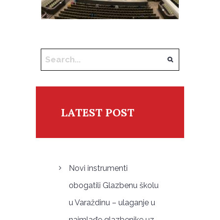
LATEST POST
Novi instrumenti
obogatili Glazbenu školu
u Varaždinu – ulaganje u
najmlađe glazbenike uz