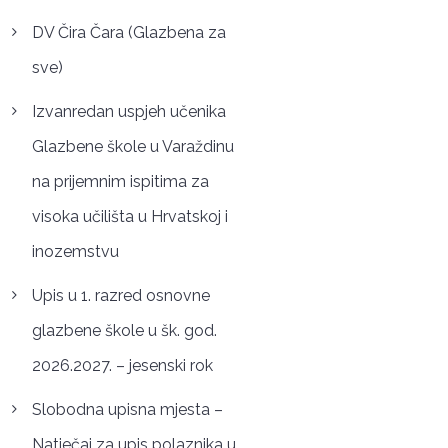
DV Čira Čara (Glazbena za
sve)
Izvanredan uspjeh učenika
Glazbene škole u Varaždinu
na prijemnim ispitima za
visoka učilišta u Hrvatskoj i
inozemstvu
Upis u 1. razred osnovne
glazbene škole u šk. god.
2026.2027. – jesenski rok
Slobodna upisna mjesta –
Natječaj za upis polaznika u