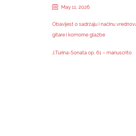
May 11, 2026
Obavijest o sadržaju i načinu vrednova
gitare i komorne glazbe
J.Turina-Sonata op. 61 – manuscrito