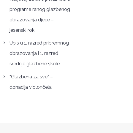
programe ranog glazbenog
obrazovanja djece –
jesenski rok
Upis u 1. razred pripremnog
obrazovanja i 1. razred
srednje glazbene škole
“Glazbena za sve” –
donacija violončela