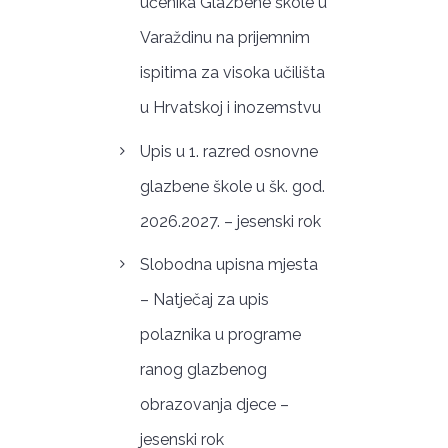
učenika Glazbene škole u
Varaždinu na prijemnim
ispitima za visoka učilišta
u Hrvatskoj i inozemstvu
Upis u 1. razred osnovne
glazbene škole u šk. god.
2026.2027. – jesenski rok
Slobodna upisna mjesta
– Natječaj za upis
polaznika u programe
ranog glazbenog
obrazovanja djece –
jesenski rok