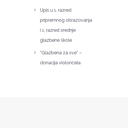
Upis u 1. razred
pripremnog obrazovanja
i 1. razred srednje
glazbene škole
“Glazbena za sve” –
donacija violončela