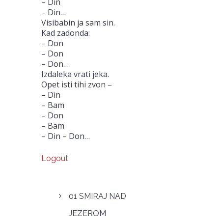
– Din
– Din…
Visibabin ja sam sin.
Kad zadonda:
– Don
– Don
– Don…
Izdaleka vrati jeka.
Opet isti tihi zvon –
– Din
– Bam
– Don
– Bam
– Din – Don…
Logout
01 SMIRAJ NAD
JEZEROM