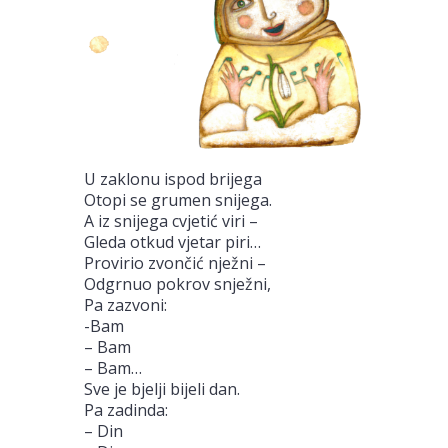
U zaklonu ispod brijega
Otopi se grumen snijega.
A iz snijega cvjetić viri –
Gleda otkud vjetar piri…
Provirio zvončić nježni –
Odgrnuo pokrov snježni,
Pa zazvoni:
-Bam
– Bam
– Bam…
Sve je bjelji bijeli dan.
Pa zadinda:
– Din