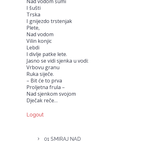
Nad vodom šumi
I šušti
Trska
I gnijezdo trstenjak
Plete,
Nad vodom
Vilin konjic
Lebdi
I divlje patke lete.
Jasno se vidi sjenka u vodi:
Vrbovu granu
Ruka siječe.
– Bit će to prva
Proljetna frula –
Nad sjenkom svojom
Dječak reče…
Logout
01 SMIRAJ NAD