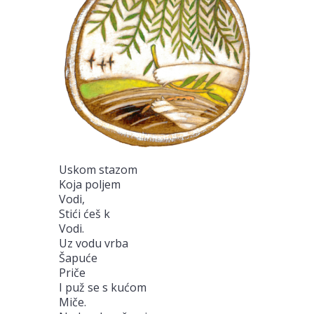
Uskom stazom
Koja poljem
Vodi,
Stići ćeš k
Vodi.
Uz vodu vrba
Šapuće
Priče
I puž se s kućom
Miče.