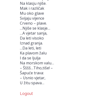
Na klasju njiše.
Mak i različak
Mu oko glave
Svijaju vijence
Crveno – plave.
…Njiše se klasje…
…A vjetar sanja,
Da leti visoko
Iznad granja.
…Da leti, leti
Ka plavom žalu
I da se ljulja
Na morskom valu…
– Šššš…Tiho,tiše! –
Šapuće trava:
– Usnio vjetar,
U žitu spava…
Logout