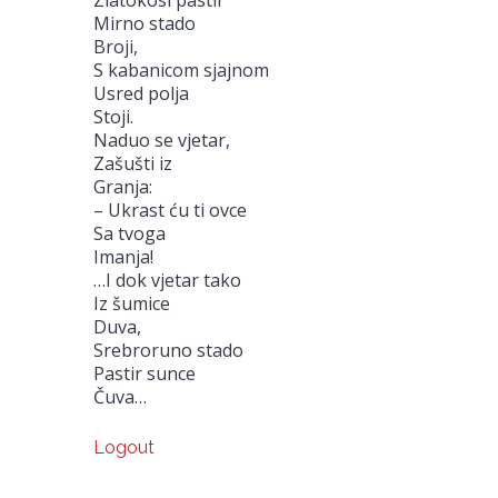
Mirno stado
Broji,
S kabanicom sjajnom
Usred polja
Stoji.
Naduo se vjetar,
Zašušti iz
Granja:
– Ukrast ću ti ovce
Sa tvoga
Imanja!
…I dok vjetar tako
Iz šumice
Duva,
Srebroruno stado
Pastir sunce
Čuva…
Logout