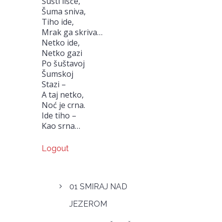
Šušti lišće,
Šuma sniva,
Tiho ide,
Mrak ga skriva…
Netko ide,
Netko gazi
Po šuštavoj
Šumskoj
Stazi –
A taj netko,
Noć je crna.
Ide tiho –
Kao srna…
Logout
01 SMIRAJ NAD
JEZEROM