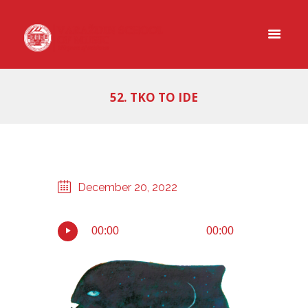
52. TKO TO IDE
December 20, 2022
00:00
00:00