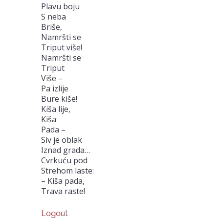
Plavu boju
S neba
Briše,
Namršti se
Triput više!
Namršti se
Triput
Više –
Pa izlije
Bure kiše!
Kiša lije,
Kiša
Pada –
Siv je oblak
Iznad grada…
Cvrkuću pod
Strehom laste:
– Kiša pada,
Trava raste!
Logout