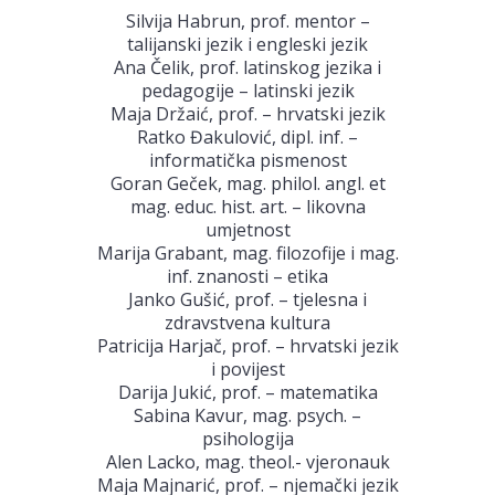
Silvija Habrun, prof. mentor –
talijanski jezik i engleski jezik
Ana Čelik, prof. latinskog jezika i
pedagogije – latinski jezik
Maja Držaić, prof. – hrvatski jezik
Ratko Đakulović, dipl. inf. –
informatička pismenost
Goran Geček, mag. philol. angl. et
mag. educ. hist. art. – likovna
umjetnost
Marija Grabant, mag. filozofije i mag.
inf. znanosti – etika
Janko Gušić, prof. – tjelesna i
zdravstvena kultura
Patricija Harjač, prof. – hrvatski jezik
i povijest
Darija Jukić, prof. – matematika
Sabina Kavur, mag. psych. –
psihologija
Alen Lacko, mag. theol.- vjeronauk
Maja Majnarić, prof. – njemački jezik