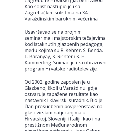
Zagrebu te Hrvatski glazbeni zavod.
Kao solist nastupio je i sa
Zagrebačkim solistima na 34.
Varaždinskim baroknim večerima.
Usavršavao se na brojnim
seminarima i majstorskim tečajevima
kod istaknutih glazbenih pedagoga,
među kojima su R. Kehrer, S. Benda,
L. Baranyay, K. Richter i K. H.
Kämmerling. Snimao je i za obrazovni
program Hrvatske radiotelevizije.
Od 2002. godine zaposlen je u
Glazbenoj školi u Varaždinu, gdje
ostvaruje zapažene rezultate kao
nastavnik i klavirski suradnik. Bio je
član prosudbenih povjerenstava na
glasovirskim natjecanjima u
Hrvatskoj, Sloveniji i Italiji, kao i na
prestižnom Međunarodnom
pjevačkom natjecanju Hans Gabor