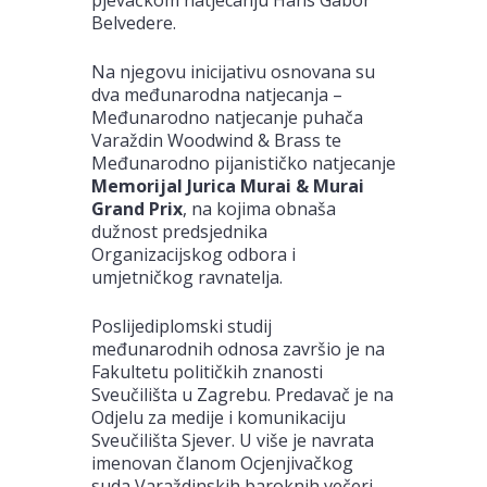
Belvedere.
Na njegovu inicijativu osnovana su
dva međunarodna natjecanja –
Međunarodno natjecanje puhača
Varaždin Woodwind & Brass te
Međunarodno pijanističko natjecanje
Memorijal Jurica Murai & Murai
Grand Prix
, na kojima obnaša
dužnost predsjednika
Organizacijskog odbora i
umjetničkog ravnatelja.
Poslijediplomski studij
međunarodnih odnosa završio je na
Fakultetu političkih znanosti
Sveučilišta u Zagrebu. Predavač je na
Odjelu za medije i komunikaciju
Sveučilišta Sjever. U više je navrata
imenovan članom Ocjenjivačkog
suda Varaždinskih baroknih večeri,